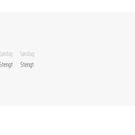
Lørdag
Søndag
Stengt
Stengt