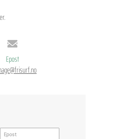
er.
Epost
hage@frisurf.no